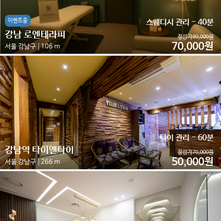
이벤트중
스웨디시 관리 - 40분
강남 로엔테라피
정상가90,000원
70,000원
서울 강남구
106 m
타이 관리 - 60분
강남역 타이앤타이
정상가70,000원
50,000원
서울 강남구
266 m