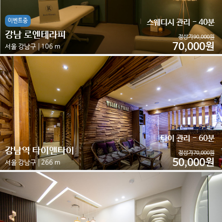
이벤트중
스웨디시 관리 - 40분
강남 로엔테라피
정상가90,000원
70,000원
서울 강남구
106 m
타이 관리 - 60분
강남역 타이앤타이
정상가70,000원
50,000원
서울 강남구
266 m