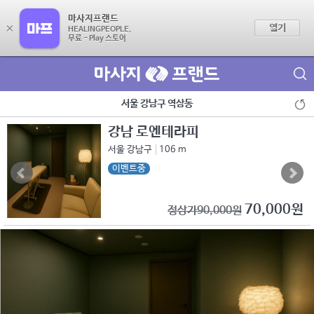
마사지프랜드
×
열기
HEALINGPEOPLE.
무료 - Play 스토어
제휴점 광고문의
서울 강남구 역삼동
강남 로엔테라피
서울 강남구
106 m
이벤트중
70,000원
정상가90,000원