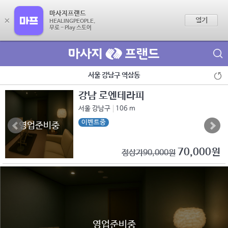
마사지프랜드
×
열기
HEALINGPEOPLE.
무료 - Play 스토어
제휴점 광고문의
서울 강남구 역삼동
강남 로엔테라피
서울 강남구
106 m
이벤트중
영업준비중
70,000원
정상가90,000원
영업준비중