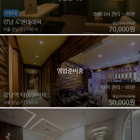
이벤트중
스웨디시 관리 - 40분
강남 로엔테라피
정상가90,000원
70,000원
서울 강남구
106 m
영업준비중
타이 관리 - 60분
강남역 타이앤타이
정상가70,000원
50,000원
서울 강남구
266 m