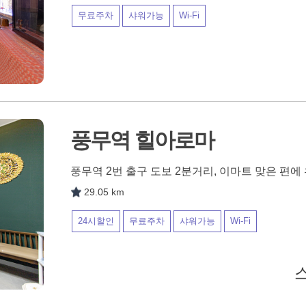
무료주차
샤워가능
Wi-Fi
풍무역 힐아로마
풍무역 2번 출구 도보 2분거리, 이마트 맞은 편
29.05 km
24시할인
무료주차
샤워가능
Wi-Fi
스