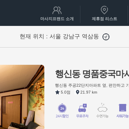
마사지프랜드 소개
제휴점 리스트
현재 위치 :
서울 강남구 역삼동
행신동 명품중국마
행신동 주공22단지아파트 옆, 편안하고
5.0점
21.97 km