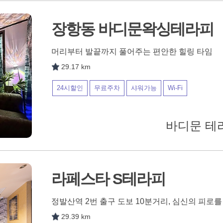
장항동 바디문왁싱테라피
머리부터 발끝까지 풀어주는 편안한 힐링 타임
29.17 km
24시할인
무료주차
샤워가능
Wi-Fi
바디문 테라
라페스타 S테라피
정발산역 2번 출구 도보 10분거리, 심신의 피로
29.39 km