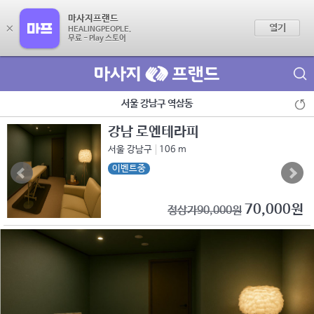
마사지프랜드
×
열기
HEALINGPEOPLE.
무료 - Play 스토어
제휴점 광고문의
서울 강남구 역삼동
강남 로엔테라피
서울 강남구
106 m
이벤트중
70,000원
정상가90,000원