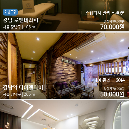
이벤트중
스웨디시 관리 - 40분
강남 로엔테라피
정상가90,000원
70,000원
서울 강남구
106 m
타이 관리 - 60분
강남역 타이앤타이
정상가70,000원
50,000원
서울 강남구
266 m